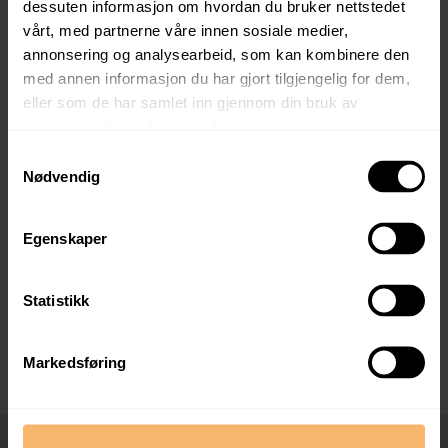
dessuten informasjon om hvordan du bruker nettstedet
vårt, med partnerne våre innen sosiale medier,
Siste del av utbyggingen på Høiegården er i gang, og vi
annonsering og analysearbeid, som kan kombinere den
kan tilby en behagelig hverdag i splitter ny bolig – i et
med annen informasjon du har gjort tilgjengelig for dem,
helt nytt nabolag i populære Skåredalen!
eller som de har samlet inn gjennom din bruk av
tjenestene deres.
Les mer her.
Samtykkevalg
Nødvendig
Egenskaper
Statistikk
Meld interesse Emma Karlsens Gate
24
Markedsføring