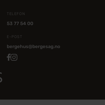
TELEFON
53 77 54 00
E-POST
bergehus@bergesag.no
BergeHus Facebook
BergeHus Instagram