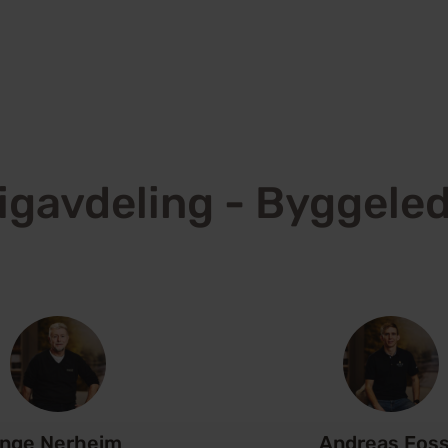
igavdeling - Byggele
Inge Nerheim
Andreas Fos