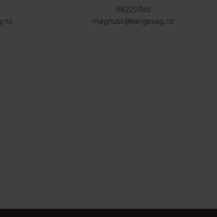
98229365
g.no
magnusk@bergesag.no