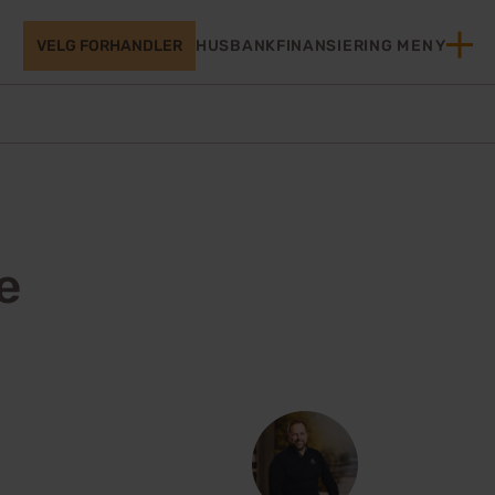
VELG FORHANDLER
HUSBANKFINANSIERING
MENY
e