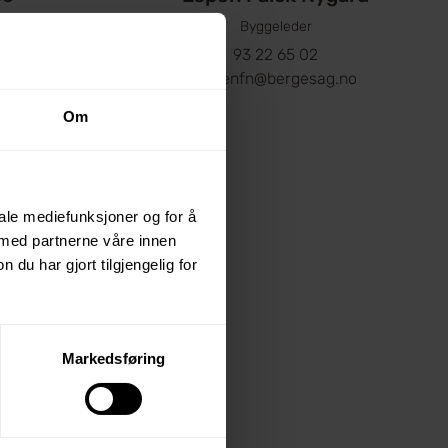
or Ølensvåg
Byggeleder
93 22 65 02
g.no
espenfn@bergesag.no
Om
iale mediefunksjoner og for å
 med partnerne våre innen
u har gjort tilgjengelig for
Markedsføring