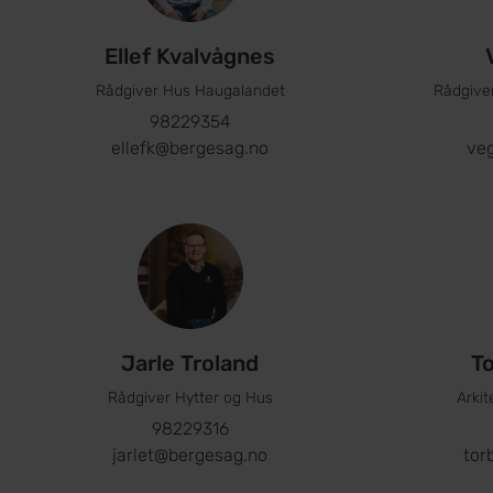
Ellef Kvalvågnes
Rådgiver Hus Haugalandet
Rådgive
98229354
ellefk@bergesag.no
ve
Jarle Troland
To
Rådgiver Hytter og Hus
Arki
98229316
jarlet@bergesag.no
tor