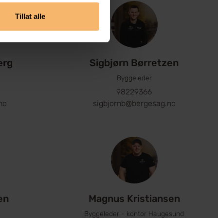
Tillat alle
erg
Sigbjørn Børretzen
Byggeleder
98229366
no
sigbjornb@bergesag.no
en
Magnus Kristiansen
Byggeleder - kontor Haugesund