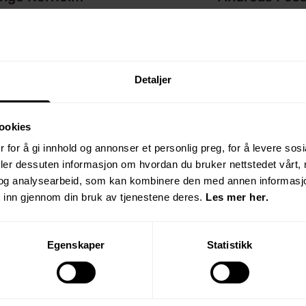
Byggeleder
Ettermarkedsansvarlig - kont
98229389
930 88 421
ngen@bergesag.no
andreasf@bergesa
Detaljer
ookies
 for å gi innhold og annonser et personlig preg, for å levere sos
deler dessuten informasjon om hvordan du bruker nettstedet vårt,
og analysearbeid, som kan kombinere den med annen informasjon d
 inn gjennom din bruk av tjenestene deres.
Les mer her.
Prosjektavdelingen
Egenskaper
Statistikk