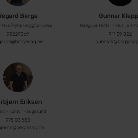
Vegard Berge
Gunnar Klep
r Hus/Hytte/Byggfornyelse
Rådgiver Hytter - Hus Telema
98229369
911 39 822
gardb@bergesag.no
gunnark@bergesag
rbjørn Eriksen
tekt - kontor Haugesund
975 03 555
bjorne@bergesag.no