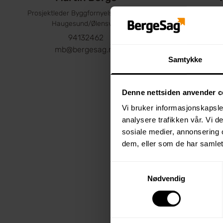
Prosjektleder Byggfornyelse - kontor
Haugesund/Ølensvåg
94132462
i
mb@bergesag.no
Samtykke
Denne nettsiden anvender c
Vi bruker informasjonskapsler
analysere trafikken vår. Vi 
sosiale medier, annonsering 
dem, eller som de har samlet
Samtykkevalg
Nødvendig