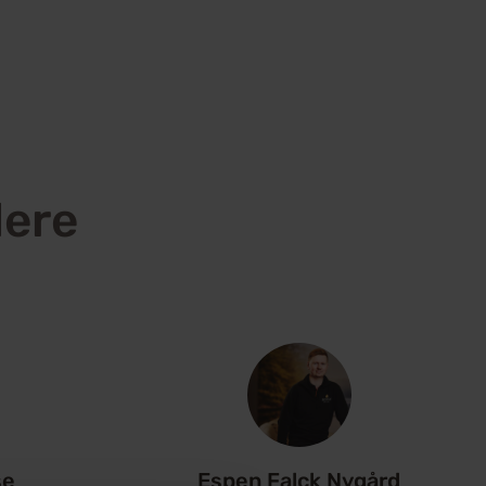
dere
se
Espen Falck Nygård