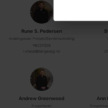
Rune S. Pedersen
S
Avdelingsleder Prosjekt/Eiendomsutvikling
98229328
runesp@bergesag.no
s
Andrew Greenwood
Ann 
Prosjektleder
Prosjektme