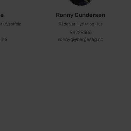
pe
Ronny Gundersen
rk/Vestfold
Rådgiver Hytter og Hus
98229386
.no
ronnyg@bergesag.no