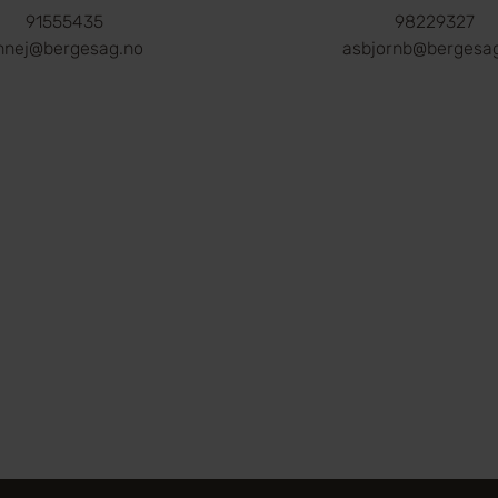
91555435
98229327
nnej@bergesag.no
asbjornb@bergesa