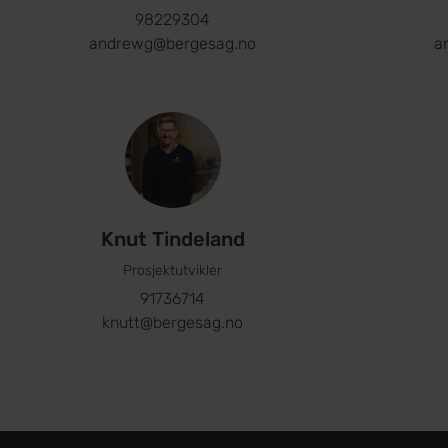
98229304
andrewg@bergesag.no
a
Knut Tindeland
Prosjektutvikler
91736714
knutt@bergesag.no