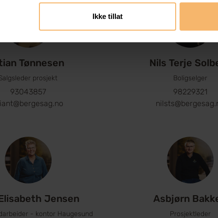
Ikke tillat
tian Tønnesen
Nils Terje Solb
Salgsleder prosjekt
Boligselger
93043857
98229321
tiant@bergesag.no
nilsts@bergesag.
Elisabeth Jensen
Asbjørn Bakk
darbeider - kontor Haugesund
Prosjektleder