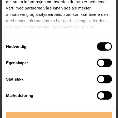
dessuten informasjon om hvordan du bruker nettstedet
vårt, med partnerne våre innen sosiale medier,
Siste del av utbyggingen på Høiegården er i gang, og vi
annonsering og analysearbeid, som kan kombinere den
kan tilby en behagelig hverdag i splitter ny bolig – i et
med annen informasjon du har gjort tilgjengelig for dem,
helt nytt nabolag i populære Skåredalen!
eller som de har samlet inn gjennom din bruk av
tjenestene deres.
Les mer her.
Samtykkevalg
Nødvendig
Egenskaper
Statistikk
Meld interesse Emma Karlsens Gate
32
Markedsføring