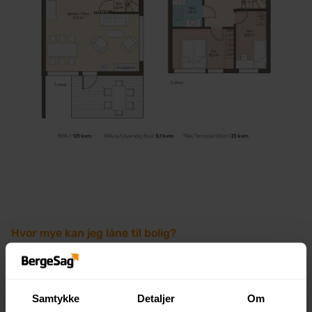
Hvor mye kan jeg låne til bolig?
Her får du en pekepinn på hvor mye du kan ha i
samlet boliglån. For å få vite nøyaktig hvor mye du
kan låne, må du søke om lån og få et tilbud. Størrelsen
Samtykke
Detaljer
Om