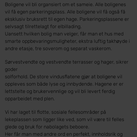
Boligene vil bli organsiert om et sameie. Alle boligenes
vil få egen parkeringsplass. Alle boligene vil få også få
eksklusiv bruksrett til egen hage. Parkeringsplassene er
selvsagt tilrettelagt for elbillading.
Uansett hvilken bolig man velger, får man et hus med
smarte oppbevaringsmuligheter, ekstra luftig takhøyde i
andre etasje, tre soverom og separat vaskerom.
Sørvestvendte og vestvendte terrasser og hager, sikrer
goder
solforhold. De store vindusflatene gjør at boligene vil
oppleves som både lyse og innbydende. Hagene er er
lettstelte og brukervennlige og vil bli levert ferdig
opparbeidet med plen.
Vi har laget til flotte, sosiale fellesområder på
lekeplassen som ligger like ved, som vil være til felles
glede og bruk for nabolagets beboere.
Her får man med andre ord en perfekt, innholdsrik og