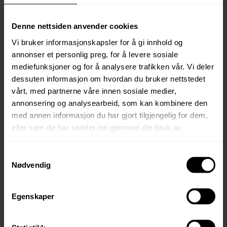
på lånet i tilbudet kan være både høyere og lavere enn
det som fremkommer av lånekalkulatoren.
Denne nettsiden anvender cookies
Vi bruker informasjonskapsler for å gi innhold og
annonser et personlig preg, for å levere sosiale
mediefunksjoner og for å analysere trafikken vår. Vi deler
Husbanken
dessuten informasjon om hvordan du bruker nettstedet
vårt, med partnerne våre innen sosiale medier,
boliglånskalkulator
annonsering og analysearbeid, som kan kombinere den
med annen informasjon du har gjort tilgjengelig for dem,
eller som de har samlet inn gjennom din bruk av
Antall voksne
tjenestene deres.
Les mer her.
Samtykkevalg
1
2
3
4
Nødvendig
Antall barn 6-17 år
Egenskaper
0
1
2
3
4
5
Antall barn under 6 år