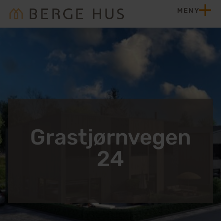
Hopp til innhold
MENY
Hjem
Grastjørnvegen
24