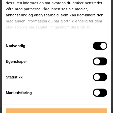
dessuten informasjon om hvordan du bruker nettstedet
vårt, med partnerne våre innen sosiale medier,
annonsering og analysearbeid, som kan kombinere den
med annen informasjon du har gjort tilgjengelig for dem,
Nils Terje Solberg
eller som de har samlet inn gjennom din bruk av
Boligselger
tjenestene deres.
Les mer her.
nilsts@bergesag.no
Samtykkevalg
98229321
Nødvendig
Egenskaper
Statistikk
Meld interesse Stemmemyr 1H H0201
Markedsføring