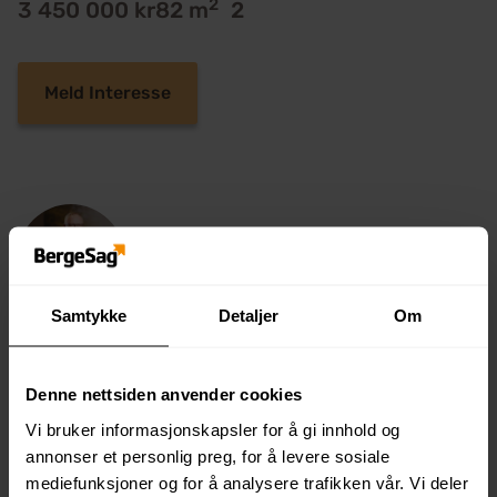
2
3 450 000 kr
82 m
2
Meld Interesse
Samtykke
Detaljer
Om
Stian Tønnesen
Salgsleder prosjekt
Denne nettsiden anvender cookies
stiant@bergesag.no
Vi bruker informasjonskapsler for å gi innhold og
93043857
annonser et personlig preg, for å levere sosiale
mediefunksjoner og for å analysere trafikken vår. Vi deler