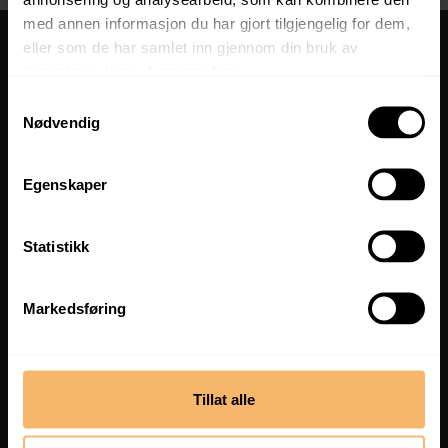
med annen informasjon du har gjort tilgjengelig for dem,
eller som de har samlet inn gjennom din bruk av
tjenestene deres.
Les mer her.
ÅPNINGSTIDER
Samtykkevalg
Mandag-fredag
Nødvendig
08:00 - 16:00
TELEFON
Egenskaper
53 77 54 00
Statistikk
E-POST
bergehus@bergesag.no
Markedsføring
BergeHus Facebook
BergeHus Instagram
Tillat alle