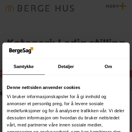
Hopp til innhold
MENY
Hjem
Kategori:
Ledig stilling
Samtykke
Detaljer
Om
Sorry, no results were found.
Search for:
Denne nettsiden anvender cookies
Search
Vi bruker informasjonskapsler for å gi innhold og
annonser et personlig preg, for å levere sosiale
mediefunksjoner og for å analysere trafikken vår. Vi deler
dessuten informasjon om hvordan du bruker nettstedet
vårt, med partnerne våre innen sosiale medier,
annonsering og analysearbeid, som kan kombinere den