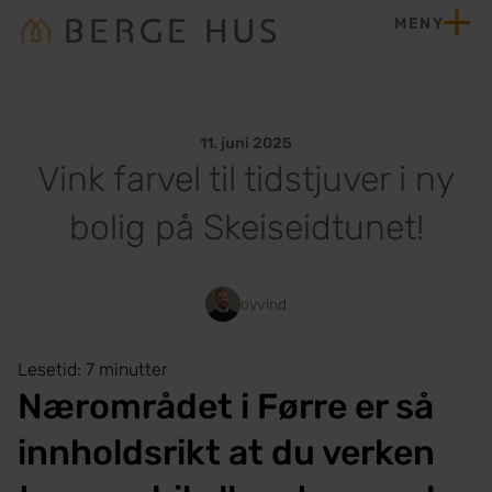
Hopp til innhold
MENY
Hjem
11. juni 2025
Vink farvel til tidstjuver i ny
bolig på Skeiseidtunet!
oyvind
Lesetid: 7 minutter
Nærområdet i Førre er så
innholdsrikt at du verken