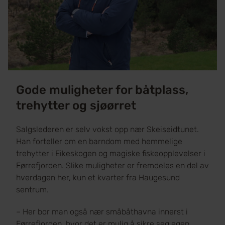
Gode muligheter for båtplass,
trehytter og sjøørret
Salgslederen er selv vokst opp nær Skeiseidtunet.
Han forteller om en barndom med hemmelige
trehytter i Eikeskogen og magiske fiskeopplevelser i
Førrefjorden. Slike muligheter er fremdeles en del av
hverdagen her, kun et kvarter fra Haugesund
sentrum.
– Her bor man også nær småbåthavna innerst i
Førrefjorden, hvor det er mulig å sikre seg egen