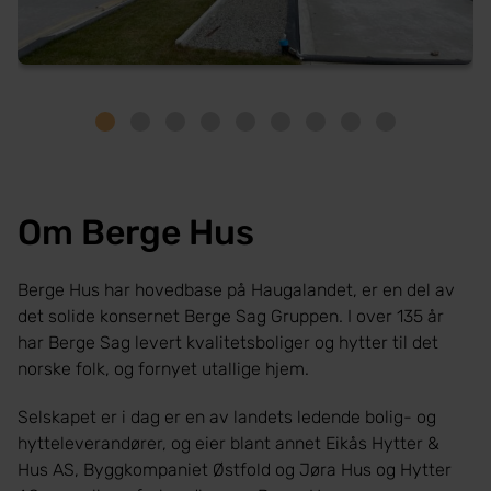
Slide # 1
Slide # 2
Slide # 3
Slide # 4
Slide # 5
Slide # 6
Slide # 7
Slide # 8
Slide # 9
Om Berge Hus
Berge Hus har hovedbase på Haugalandet, er en del av
det solide konsernet Berge Sag Gruppen. I over 135 år
har Berge Sag levert kvalitetsboliger og hytter til det
norske folk, og fornyet utallige hjem.
Selskapet er i dag er en av landets ledende bolig- og
hytteleverandører, og eier blant annet Eikås Hytter &
Hus AS, Byggkompaniet Østfold og Jøra Hus og Hytter