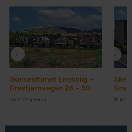
Skeiseidtunet Enebolig –
Skei
Grastjørnvegen 26 – 50
Gras
2
2
152m
/
3 soverom
125m
/
3