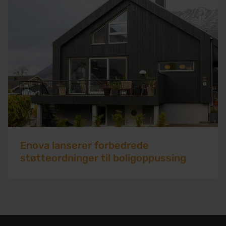
Enova lanserer forbedrede
støtteordninger til boligoppussing