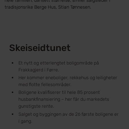
hele familien, uansett størrelse, smiler salgsleder i
tradisjonsrike Berge Hus, Stian Tønnesen.
Skeiseidtunet
Et nytt og etterlengtet boligområde på
Frakkagjerd i Førre.
Her kommer eneboliger, rekkehus og leiligheter
med flotte fellesområder.
Boligene kvalifiserer til hele 85 prosent
husbankfinansiering – her får du markedets
gunstigste rente.
Salget og byggingen av de 26 første boligene er
i gang.