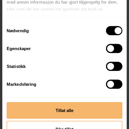
med annen informasjon du har gjort tilgjengelig for dem,
eller som de har samlet inn gjennom din bruk av
tjenestene deres.
Les mer her.
Samtykkevalg
Nødvendig
Egenskaper
Statistikk
Markedsføring
Tillat alle