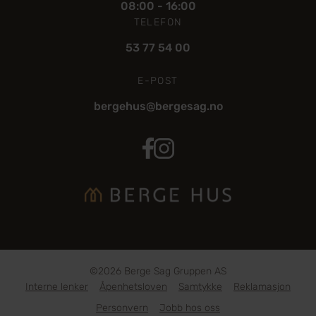
08:00 - 16:00
TELEFON
53 77 54 00
E-POST
bergehus@bergesag.no
BergeHus Facebook
BergeHus Instagram
©2026 Berge Sag Gruppen AS
Interne lenker
Åpenhetsloven
Samtykke
Reklamasjon
Personvern
Jobb hos oss