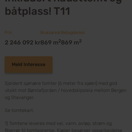
båtplass! T11
Pris
Bruksareal
Bebygdareal
2
2
2 246 092 kr
869 m
869 m
Meld Interesse
Sjeldent sjønære tomter (6 meter fra sjøen) med god
utsikt mot Bømlafjorden / hovedskipsleia mellom Bergen
og Stavanger.
Se tomtekart.
1) Tomtene leveres med vei, vann, avløp, strøm og
fiberrør til tomtegrense. Kjøper besørger opparbeidelse