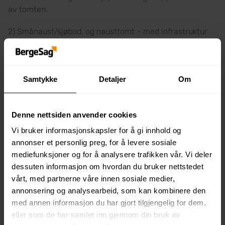
av tomten.
2) Smånaust/sjøbod, og nausttomt – med infrastruktur
etter avtale.
Ved kjøp av tomt kommer dokumentavgiften 2,5% av
tomteverdi og gebyrer skjøte utover tomtepris. (Inkludert
Samtykke
Detaljer
Om
i totalpris i annonsen).
Berge Sag tar forbehold om feil i tekst og vedlegg.
Denne nettsiden anvender cookies
Vi bruker informasjonskapsler for å gi innhold og
Kontakt selgere for å avtale visning/befaring på tomta!
annonser et personlig preg, for å levere sosiale
mediefunksjoner og for å analysere trafikken vår. Vi deler
Tomt 11 på feltet Kvitaneset er en svært attraktiv og unik
dessuten informasjon om hvordan du bruker nettstedet
tomt med fantastisk utsikt og nærhet til sjøen og
vårt, med partnerne våre innen sosiale medier,
Buavåg.
annonsering og analysearbeid, som kan kombinere den
Her er det også inkludert nausttomt rett foran
med annen informasjon du har gjort tilgjengelig for dem,
bolig/hyttetomta! Gnr. 52 Bnr. 139 er eiendommen for
eller som de har samlet inn gjennom din bruk av
nausttomt.